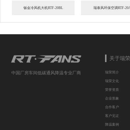
TF-20BL
瑞泰风环保空调RTF-20A
大型工业
关于瑞
瑞荣简介
中国厂房车间低碳通风降温专业厂商
瑞荣文化
荣誉资质
企业形象
合作客户
客户见证
降温案例