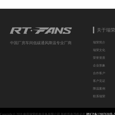
关于瑞
瑞荣简介
中国厂房车间低碳通风降温专业厂商
瑞荣文化
荣誉资质
企业形象
合作客户
客户见证
降温案例
联系瑞荣
Copyright © 2018 南昌瑞荣机电设备有限公司 版权所有违权必究
赣ICP备12007630号-