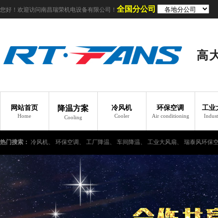
全国分公司
您好！欢迎访问南昌瑞荣机电设备有限公司！
高
网站首页
降温方案
冷风机
环保空调
工业
Home
Cooler
Air conditioning
Indust
Cooling
热门搜索：
冷风机、
环保空调、
工厂降温、
车间降温、
工业大风扇、
瑞泰风环保
工业冷风机、
车间如何降温、