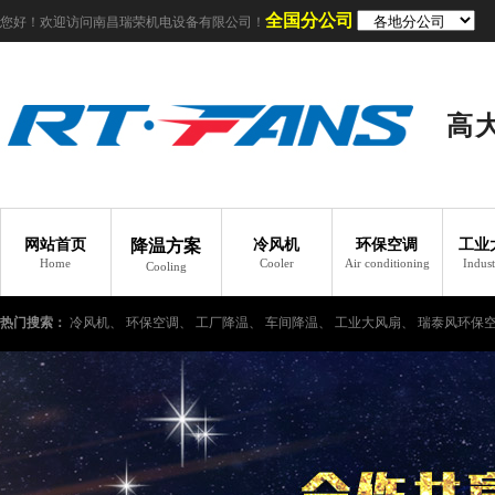
全国分公司
您好！欢迎访问南昌瑞荣机电设备有限公司！
高
网站首页
降温方案
冷风机
环保空调
工业
Home
Cooler
Air conditioning
Indust
Cooling
热门搜索：
冷风机、
环保空调、
工厂降温、
车间降温、
工业大风扇、
瑞泰风环保
工业冷风机、
车间如何降温、