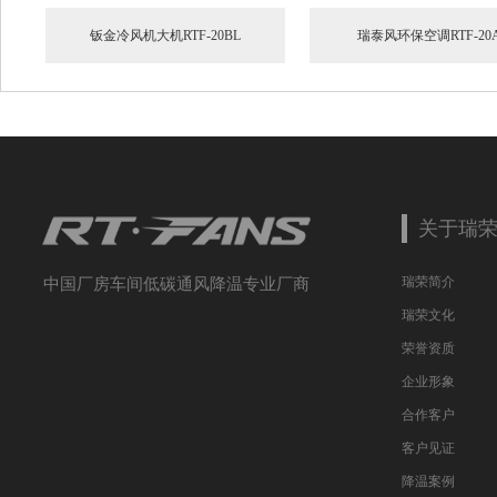
钣金冷风机大机RTF-20BL
瑞泰风环保空调RTF-20
关于瑞
瑞荣简介
中国厂房车间低碳通风降温专业厂商
瑞荣文化
荣誉资质
企业形象
合作客户
客户见证
降温案例